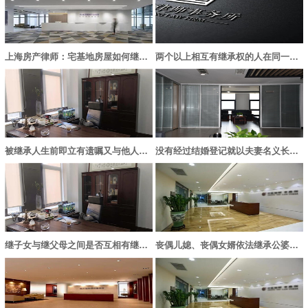
上海房产律师：宅基地房屋如何继承？
两个以上相互有继承权的人在同一事件中死亡，其死亡时间如何确定？
被继承人生前即立有遗嘱又与他人订有遗赠抚养协议的应当怎样处理？
没有经过结婚登记就以夫妻名义长期共同生活的男女，相互是否有继承权？
继子女与继父母之间是否互相有继承权？
丧偶儿媳、丧偶女婿依法继承公婆、岳父母遗产的，其子女能否代位继承？