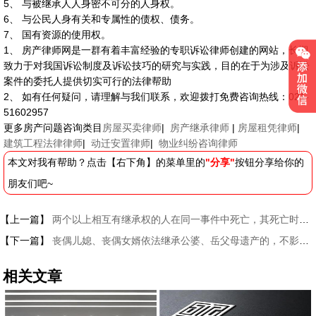
5、 与被继承人人身密不可分的人身权。
6、 与公民人身有关和专属性的债权、债务。
7、 国有资源的使用权。
1、 房产律师网是一群有着丰富经验的专职诉讼律师创建的网站，长期
致力于对我国诉讼制度及诉讼技巧的研究与实践，目的在于为涉及诉讼
案件的委托人提供切实可行的法律帮助
2、 如有任何疑问，请理解与我们联系，欢迎拨打免费咨询热线：021-
51602957
更多房产问题咨询类目
房屋买卖律师
|
房产继承律师
|
房屋租凭律师
|
建筑工程法律律师
|
动迁安置律师
|
物业纠纷咨询律师
本文对我有帮助？点击【右下角】的菜单里的
"分享"
按钮分享给你的
朋友们吧~
【上一篇】
两个以上相互有继承权的人在同一事件中死亡，其死亡时间如何确定
【下一篇】
丧偶儿媳、丧偶女婿依法继承公婆、岳父母遗产的，不影响他们其他的继承权
相关文章