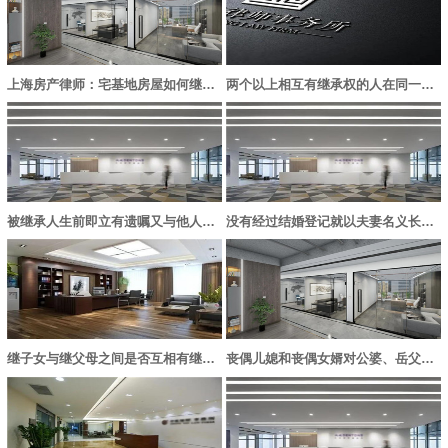
上海房产律师：宅基地房屋如何继承？
两个以上相互有继承权的人在同一事件中死亡，其死亡时间如何确定？
被继承人生前即立有遗嘱又与他人订有遗赠抚养协议的应当怎样处理？
没有经过结婚登记就以夫妻名义长期共同生活的男女，相互是否有继承权？
继子女与继父母之间是否互相有继承权？
丧偶儿媳和丧偶女婿对公婆、岳父母遗产的继承权，同他们是否再婚有没有关系？