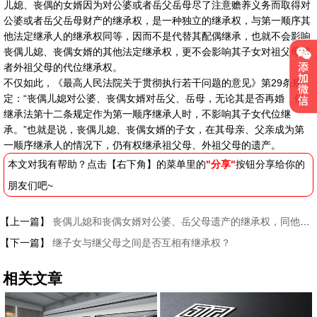
儿媳、丧偶的女婿因为对公婆或者岳父岳母尽了注意赡养义务而取得对
公婆或者岳父岳母财产的继承权，是一种独立的继承权，与第一顺序其
他法定继承人的继承权同等，因而不是代替其配偶继承，也就不会影响
丧偶儿媳、丧偶女婿的其他法定继承权，更不会影响其子女对祖父母或
者外祖父母的代位继承权。
不仅如此，《最高人民法院关于贯彻执行若干问题的意见》第29条规
定：“丧偶儿媳对公婆、丧偶女婿对岳父、岳母，无论其是否再婚，依
继承法第十二条规定作为第一顺序继承人时，不影响其子女代位继
承。”也就是说，丧偶儿媳、丧偶女婿的子女，在其母亲、父亲成为第
一顺序继承人的情况下，仍有权继承祖父母、外祖父母的遗产。
本文对我有帮助？点击【右下角】的菜单里的
"分享"
按钮分享给你的
朋友们吧~
【上一篇】
丧偶儿媳和丧偶女婿对公婆、岳父母遗产的继承权，同他们是否再婚有没有关系？
【下一篇】
继子女与继父母之间是否互相有继承权？
相关文章