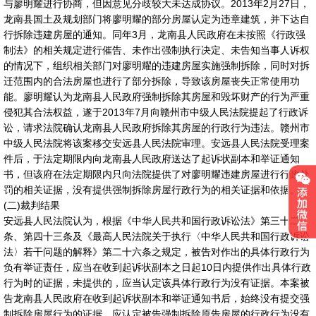
与廖明耀进行协商，但因意见分歧较大未达成协议。2013年2月27日，
龙南县国土及规划部门将廖明耀的部分房屋认定为违章建筑，并下达自
行拆除违建房屋的通知。同年3月，龙南县人民政府在未按照《行政强
制法》的相关规定进行催告、未作出强制执行决定、未告知当事人诉权
的情况下，组织相关部门对廖明耀的违建房屋实施强制拆除，同时对拆
迁范围内的合法房屋也进行了部分拆除，导致该房屋丧失正常使用功
能。廖明耀认为龙南县人民政府强制拆除其房屋和毁坏财产的行为严重
侵犯其合法权益，遂于2013年7月向赣州市中级人民法院提起了行政诉
讼，请求法院确认龙南县人民政府拆除其房屋的行政行为违法。赣州市
中级人民法院将该案移交安远县人民法院审理。安远县人民法院受理案
件后，于法定期限内向龙南县人民政府送达了起诉状副本和举证通知
书，但该府在法定期限内只向法院提供了对廖明耀违建房屋进行行政处
罚的相关证据，没有提供强制拆除房屋行政行为的相关证据和依据。
(二)裁判结果
安远县人民法院认为，根据《中华人民共和国行政诉讼法》第三十二
条、第四十三条及《最高人民法院关于执行〈中华人民共和国行政诉讼
法〉若干问题的解释》第二十六条之规定，被告对作出的具体行政行为
负有举证责任，应当在收到起诉状副本之日起10日内提供作出具体行政
行为时的证据，未提供的，应当认定该具体行政行为没有证据。本案被
告龙南县人民政府在收到起诉状副本和举证通知书后，始终没有提交强
制拆除房屋行为的证据，应认定被告强制拆除原告房屋的行政行为没有