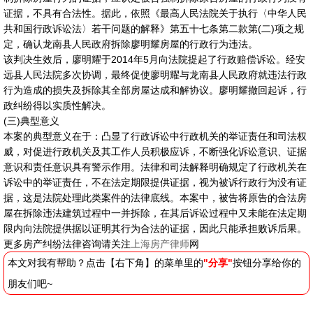
证据，不具有合法性。据此，依照《最高人民法院关于执行〈中华人民
共和国行政诉讼法〉若干问题的解释》第五十七条第二款第(二)项之规
定，确认龙南县人民政府拆除廖明耀房屋的行政行为违法。
该判决生效后，廖明耀于2014年5月向法院提起了行政赔偿诉讼。经安
远县人民法院多次协调，最终促使廖明耀与龙南县人民政府就违法行政
行为造成的损失及拆除其全部房屋达成和解协议。廖明耀撤回起诉，行
政纠纷得以实质性解决。
(三)典型意义
本案的典型意义在于：凸显了行政诉讼中行政机关的举证责任和司法权
威，对促进行政机关及其工作人员积极应诉，不断强化诉讼意识、证据
意识和责任意识具有警示作用。法律和司法解释明确规定了行政机关在
诉讼中的举证责任，不在法定期限提供证据，视为被诉行政行为没有证
据，这是法院处理此类案件的法律底线。本案中，被告将原告的合法房
屋在拆除违法建筑过程中一并拆除，在其后诉讼过程中又未能在法定期
限内向法院提供据以证明其行为合法的证据，因此只能承担败诉后果。
更多房产纠纷法律咨询请关注
上海房产律师
网
本文对我有帮助？点击【右下角】的菜单里的
"分享"
按钮分享给你的
朋友们吧~