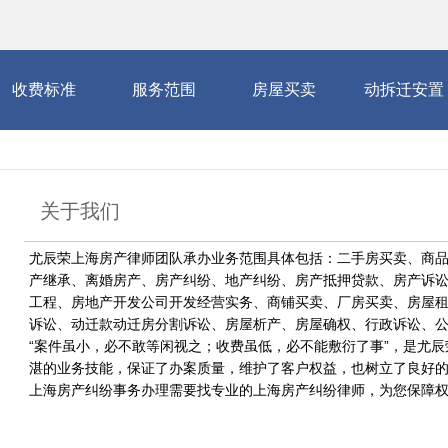
收费标准
服务范围
房屋买卖
动拆迁安置
关于我们
尤辰荣上海房产律师团队承办业务范围具体包括：二手房买卖、商
产继承、离婚房产、房产纠纷、地产纠纷、房产抵押贷款、房产诉
工程、房地产开发公司开发经营实务、商铺买卖、厂房买卖、房屋
诉讼、动迁款动迁房分割诉讼、房屋析产、房屋确权、行政诉讼、
“案件虽小，必不敢等闲视之；收费虽低，必不能敷衍了事”，是尤
湛的业务技能，保证了办案质量，维护了客户权益，也树立了良好
上海房产纠纷事务办理需要找专业的上海房产纠纷律师，为您保障