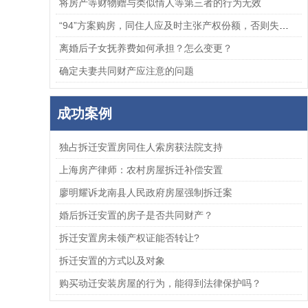
将房产等财物赠与类似情人等第三者的行为无效
“94”方案购房，同住人应及时主张产权份额，否则失去胜诉权
离婚后子女抚养费如何承担？怎么变更？
确定夫妻共同财产应注意的问题
成功案例
独占拆迁安置房同住人索房获法院支持
上海房产律师：农村房屋拆迁补偿安置
廖明耀诉龙南县人民政府房屋强制拆迁案
婚后拆迁安置的房子是否共同财产？
拆迁安置房未领产权证能否转让?
拆迁安置的方式以及对象
购买动迁安装房屋的行为，能得到法律保护吗？