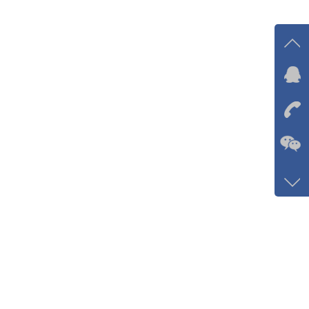
在线
我
在
咨询
133-
客服
5768