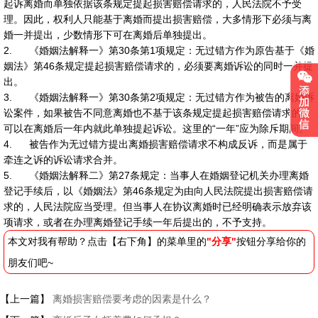
起诉离婚而单独依据该条规定提起损害赔偿请求的，人民法院不予受
理。因此，权利人只能基于离婚而提出损害赔偿，大多情形下必须与离
婚一并提出，少数情形下可在离婚后单独提出。
2. 《婚姻法解释一》第30条第1项规定：无过错方作为原告基于《婚
姻法》第46条规定提起损害赔偿请求的，必须要离婚诉讼的同时一并提
出。
3. 《婚姻法解释一》第30条第2项规定：无过错方作为被告的离婚诉
讼案件，如果被告不同意离婚也不基于该条规定提起损害赔偿请求的，
可以在离婚后一年内就此单独提起诉讼。这里的“一年”应为除斥期间。
4. 被告作为无过错方提出离婚损害赔偿请求不构成反诉，而是属于
牵连之诉的诉讼请求合并。
5. 《婚姻法解释二》第27条规定：当事人在婚姻登记机关办理离婚
登记手续后，以《婚姻法》第46条规定为由向人民法院提出损害赔偿请
求的，人民法院应当受理。但当事人在协议离婚时已经明确表示放弃该
项请求，或者在办理离婚登记手续一年后提出的，不予支持。
本文对我有帮助？点击【右下角】的菜单里的
"分享"
按钮分享给你的
朋友们吧~
【上一篇】
离婚损害赔偿要考虑的因素是什么？