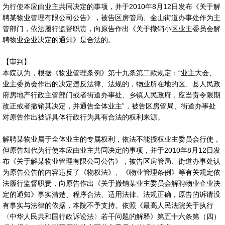
为行使本应由业主共同决定的事项，并于2010年8月12日发布《关于解
聘某物业管理有限公司公告》，被告区房管局、金山街道办事处作为主
管部门，依法履行监督职责，向原告作出《关于撤销小区业主委员会解
聘物业企业决定的通知》是合法的。
【审判】
本院认为，根据《物业管理条例》第十九条第二款规定：“业主大会、
业主委员会作出的决定违反法律、法规的，物业所在地的区、县人民政
府房地产行政主管部门或者街道办事处、乡镇人民政府，应当责令限期
改正或者撤销其决定，并通告全体业主”，被告区房管局、街道办事处
对原告作出被诉具体行政行为具有合法的权利来源。
解聘某物业属于全体业主的专属权利，依法不能授权业主委员会行使，
但原告却代为行使本应由业主共同决定的事项，并于2010年8月12日发
布《关于解某物业管理有限公司公告》，被告区房管局、街道办事处认
为原告公告的内容违反了《物权法》、《物业管理条例》等有关规定依
法履行监督职责，向原告作出《关于撤销某业主委员会解聘物业企业决
定的通知》事实清楚、程序合法、适用法律、法规正确，原告的诉请没
有事实与法律的依据，本院不予支持。依照《最高人民法院关于执行
〈中华人民共和国行政诉讼法〉若干问题的解释》第五十六条第（四）