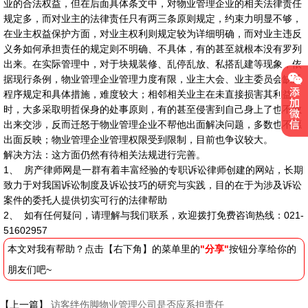
业的合法权益，但在后面具体条文中，对物业管理企业的相关法律责任
规定多，而对业主的法律责任只有两三条原则规定，约束力明显不够，
在业主权益保护方面，对业主权利则规定较为详细明确，而对业主违反
义务如何承担责任的规定则不明确、不具体，有的甚至就根本没有罗列
出来。在实际管理中，对于块规装修、乱停乱放、私搭乱建等现象，依
据现行条例，物业管理企业管理力度有限，业主大会、业主委员会缺乏
程序规定和具体措施，难度较大；相邻相关业主在未直接损害其利益
时，大多采取明哲保身的处事原则，有的甚至侵害到自己身上了也不敢
出来交涉，反而迁怒于物业管理企业不帮他出面解决问题，多数也不愿
出面反映；物业管理企业管理权限受到限制，目前也争议较大。
解决方法：这方面仍然有待相关法规进行完善。
1、 房产律师网是一群有着丰富经验的专职诉讼律师创建的网站，长期
致力于对我国诉讼制度及诉讼技巧的研究与实践，目的在于为涉及诉讼
案件的委托人提供切实可行的法律帮助
2、 如有任何疑问，请理解与我们联系，欢迎拨打免费咨询热线：021-
51602957
本文对我有帮助？点击【右下角】的菜单里的
"分享"
按钮分享给你的
朋友们吧~
【上一篇】
访客绊伤脚物业管理公司是否应系担责任