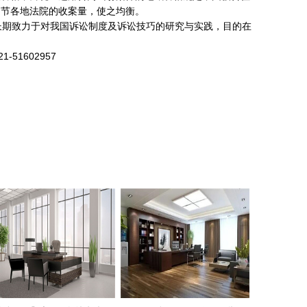
5768
调节各地法院的收案量，使之均衡。
长期致力于对我国诉讼制度及诉讼技巧的研究与实践，目的在
1602957