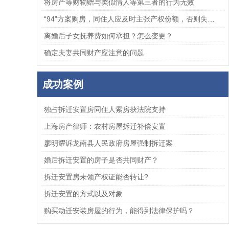
将房产等财物赠与类似情人等第三者的行为无效
“94”方案购房，同住人应及时主张产权份额，否则失去胜诉权
离婚后子女抚养费如何承担？怎么变更？
确定夫妻共同财产应注意的问题
成功案例
独占拆迁安置房同住人索房获法院支持
上海房产律师：农村房屋拆迁补偿安置
廖明耀诉龙南县人民政府房屋强制拆迁案
婚后拆迁安置的房子是否共同财产？
拆迁安置房未领产权证能否转让?
拆迁安置的方式以及对象
购买动迁安装房屋的行为，能得到法律保护吗？