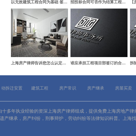
以无效建筑工程合同为基础 签订的赔偿协议有效吗？
招投标合同可否作为结算工程价款的根据
上海房产律师告诉您怎么认定工程延期竣工验收的过错责任
谁应承担工程项目部签订的合同责任
动拆迁安置
建筑工程
房产常识
房产继承
房屋买卖
000）由十多年执业经验的资深上海房产律师组成，提供免费上海房地产律
遗产继承，房产纠纷，刑事辩护，劳动纠纷等法律知识科普。上海