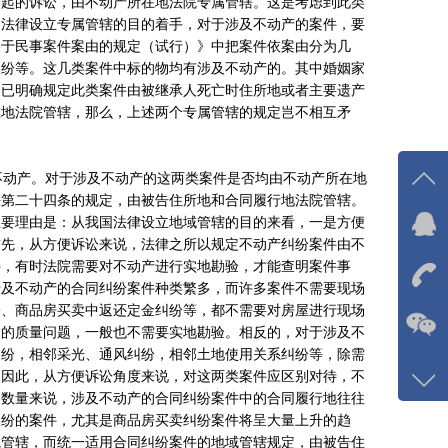
提起的诉讼，由不动产所在地法院专属管辖。这是考虑到此类
国法律设立专属管辖的目的着手，对于涉及不动产的案件，要
关于民事案件案由的规定（试行）》中把案件依案由分为几
纠纷等。这几类案件中标的物均有涉及不动产的。其中婚姻家
中已明确规定此类案件由被继承人死亡时住所地或者主要遗产
在地法院管辖，那么，上述两个专属管辖的规定岂不相互矛
动产。对于涉及不动产的这两类案件是否均由不动产所在地
法第二十四条的规定，由被告住所地和合同履行地法院管辖。
主要理由是：从我国法律设立地域管辖的目的来看，一是方便
在线
首先，从方便诉讼来说，法律之所以规定不动产纠纷案件由不
我
件，有时法院需要对不动产进行实地勘验，才能查明案件事
涉及不动产的合同纠纷案件种类繁多，而许多案件不需要现场
在
纷、商品房买卖中返还定金纠纷等，都不需要对房屋进行现场
物的质量问题，一般也不需要实地勘验。相反的，对于涉及不
纠纷，相邻采光、通风纠纷，相邻土地使用关系纠纷等，除需
咨询
。因此，从方便诉讼角度来说，对这两类案件应区别对待，不
133-
案数量来说，涉及不动产的合同纠纷案件中的合同履行地往往
纠纷的案件，尤其是商品房买卖纠纷案件将呈大量上升的趋
客服
院管辖，而统一适用合同纠纷案件的地域管辖规定，由被告住