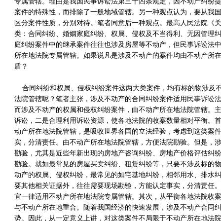
专属管辖。理由是我国民事诉讼法第三十四条规定，因不动产纠纷
案件的特殊性，而排除了一般地域管辖。另一种观点认为，要从我
区分案件性质，分别对待。笔者同意后一种观点。最高人民法院《
类：合同纠纷、婚姻家庭纠纷、权属、侵权及不当得利、无因管理
庭纠纷案件中的继承案件往往也涉及房屋等不动产，但民事诉讼法
所在地法院专属管辖。如果说凡是涉及不动产的案件均由不动产所
盾？
合同纠纷和权属、侵权纠纷案件这两大类案件，均有标的物涉及不
法院管辖呢？笔者主张，涉及不动产的合同纠纷案件适用民事诉讼
而涉及不动产的权属和侵权纠纷案件，由不动产所在地法院管辖。
诉讼，二是合理利用诉讼资源，使各地法院的收案数量相对平衡。
动产所在地法院管辖，是吸收世界各国的立法经验，考虑到这类案
实，分清责任。由不动产所在地法院管辖，方便法院勘验。但是，
勘验，尤其是近些年新出现的房地产咨询纠纷、房地产价格评估纠
勘验。就如最常见的房屋买卖纠纷、租赁纠纷等，只要不涉及标的
动产的权属、侵权纠纷，最常见的如宅基地纠纷，相邻用水、排水
要其他相关证据外，往往需要现场勘验，方能认定事实，分清责任
宜一律适用不动产所在地法院专属管辖。其次，从平衡各地法院收
与不动产所在地重合。随着我国经济的快速发展，涉及不动产合同
势。因此，从一定意义上讲，对这类案件不局限于不动产所在地法