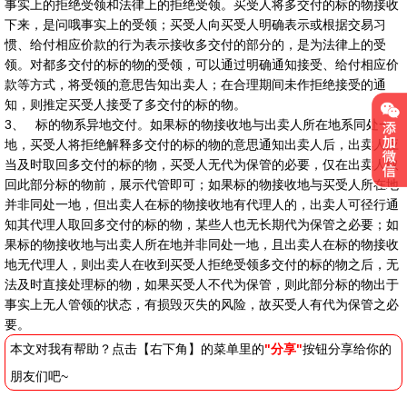
事实上的拒绝受领和法律上的拒绝受领。买受人将多交付的标的物接收
下来，是问哦事实上的受领；买受人向买受人明确表示或根据交易习
惯、给付相应价款的行为表示接收多交付的部分的，是为法律上的受
领。对都多交付的标的物的受领，可以通过明确通知接受、给付相应价
款等方式，将受领的意思告知出卖人；在合理期间未作拒绝接受的通
知，则推定买受人接受了多交付的标的物。
3、 标的物系异地交付。如果标的物接收地与出卖人所在地系同处一
地，买受人将拒绝解释多交付的标的物的意思通知出卖人后，出卖人应
当及时取回多交付的标的物，买受人无代为保管的必要，仅在出卖人取
回此部分标的物前，展示代管即可；如果标的物接收地与买受人所在地
并非同处一地，但出卖人在标的物接收地有代理人的，出卖人可径行通
知其代理人取回多交付的标的物，某些人也无长期代为保管之必要；如
果标的物接收地与出卖人所在地并非同处一地，且出卖人在标的物接收
地无代理人，则出卖人在收到买受人拒绝受领多交付的标的物之后，无
法及时直接处理标的物，如果买受人不代为保管，则此部分标的物出于
事实上无人管领的状态，有损毁灭失的风险，故买受人有代为保管之必
要。
本文对我有帮助？点击【右下角】的菜单里的
"分享"
按钮分享给你的
朋友们吧~