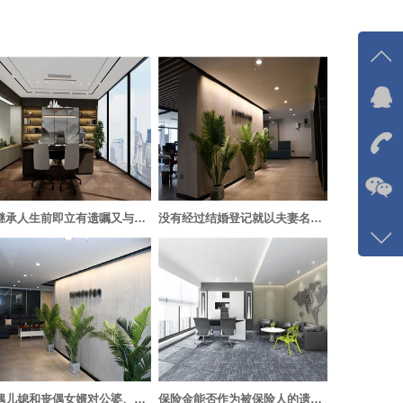
在线
我
在
被继承人生前即立有遗嘱又与他人订有遗赠抚养协议的应当怎样处理？
没有经过结婚登记就以夫妻名义长期共同生活的男女，相互是否有继承权？
咨询
133-
客服
5768
丧偶儿媳和丧偶女婿对公婆、岳父母遗产的继承权，同他们是否再婚有没有关系？
保险金能否作为被保险人的遗产？