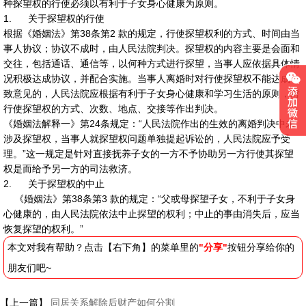
种探望权的行使必须以有利于子女身心健康为原则。
1. 关于探望权的行使
根据《婚姻法》第38条第2 款的规定，行使探望权利的方式、时间由当
事人协议；协议不成时，由人民法院判决。探望权的内容主要是会面和
交往，包括通话、通信等，以何种方式进行探望，当事人应依据具体情
况积极达成协议，并配合实施。当事人离婚时对行使探望权不能达成一
致意见的，人民法院应根据有利于子女身心健康和学习生活的原则，对
行使探望权的方式、次数、地点、交接等作出判决。
《婚姻法解释一》第24条规定：“人民法院作出的生效的离婚判决中未
涉及探望权，当事人就探望权问题单独提起诉讼的，人民法院应予受
理。”这一规定是针对直接抚养子女的一方不予协助另一方行使其探望
权是而给予另一方的司法救济。
2. 关于探望权的中止
《婚姻法》第38条第3 款的规定：“父或母探望子女，不利于子女身
心健康的，由人民法院依法中止探望的权利；中止的事由消失后，应当
恢复探望的权利。”
本文对我有帮助？点击【右下角】的菜单里的
"分享"
按钮分享给你的
朋友们吧~
【上一篇】
同居关系解除后财产如何分割