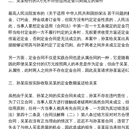
二、吴某给付的3万元不符合适用定金罚则成立的条件
最高人民法院发布的《关于适用 中华人民共和国担保法 若干问题
金、订约金、押金或者订金等，但双方没有约定定金性质的，人民
此，当事人要想定金适用《合同法》中第一百一十五条规定的定金罚
即当给付定金的一方不履行约定的义务时，无权要求收受方返还定
倍返还定金，否则定金合同是无法成立的。本案中，孙某给吴某出具的
据能够证明其与孙某约定了定金罚则。由于两者之间并未成立定金合
另一方面，定金合同不仅是实践合同也是从属合同的一种，它是随
因此即便吴某交付的3万元按照两人的本意是作为定金，但由于吴某
从属性，此时两人之间并不存在定金合同，因此吴某请求孙某返还6
三、孙某应按实际收取吴某的定金数额返还给吴某
虽然由于吴某、孙某之间的买卖合同未成立，孙某不存在违约责任
为了订立合同，当事人双方进行接触或者磋商时虽然合同未成立，
信用原则，任何一方当事人都具有先合同义务，一方因为其过错违
法》第四十二条及《合同法解释（二）》第八条过错方应对对方合
合同，吴某在没有正当理由的情况下，迟迟不与孙某签合同，违背
失去了与他人买卖房屋的机会，因此造成的损失，吴某应当承担与