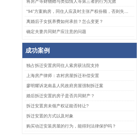
将房产等财物赠与类似情人等第三者的行为无效
“94”方案购房，同住人应及时主张产权份额，否则失去胜诉权
离婚后子女抚养费如何承担？怎么变更？
确定夫妻共同财产应注意的问题
成功案例
独占拆迁安置房同住人索房获法院支持
上海房产律师：农村房屋拆迁补偿安置
廖明耀诉龙南县人民政府房屋强制拆迁案
婚后拆迁安置的房子是否共同财产？
拆迁安置房未领产权证能否转让?
拆迁安置的方式以及对象
购买动迁安装房屋的行为，能得到法律保护吗？