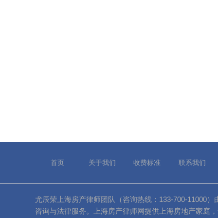
首页
关于我们
收费标准
联系我们
尤辰荣上海房产律师团队（咨询热线：133-700-11
咨询与法律服务。上海房产律师网提供上海房地产家庭，