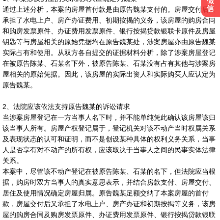
通过上述分析，本案的房屋首付款是由原告魏某支付的。房屋交付后又
承担了水电上户、房产办证费用、初期按揭的义务，该房屋的购房合同
和购房发票原件、办证费用发票原件、银行按揭贷款银联卡原件及房屋
钥匙等与房屋相关的原始凭据均在原告魏某处，涉案房屋亦由原告魏某
实际占有和使用。从双方各自提交的证据材料分析，除了涉案房屋登记
在被原告陈某、石某名下外，被原告陈某、石某没有占有其他与涉案房
屋相关的原始凭据。因此，该房屋的实际出资人和实际购买人应认定为
原告魏某。
2、法院应该依法支持原告魏某的诉讼请求
当涉案房屋登记在一方当事人名下时，并不能单纯凭此确认该房屋该归
该当事人所有。房屋产权登记属于，登记机关对该不动产当时权属关系
及表现状态的认可和证明，而不是创设某种具体的权利义务关系，当事
人是否享有对不动产的所有权，应该取决于当事人之间的民事实体法律
关系。
本案中，尽管该不动产登记在被原告陈某、石某的名下，但法院应当根
据，购房时双方当事人的真实意思表示，并结合房款支付、房屋交付、
居住及使用情况确定房屋归属。原告魏某足额交纳了本案房屋的首付
款，房屋交付后又承担了水电上户、房产办证和初期按揭等义务，该房
屋的购房合同及购房发票原件、办证费用发票原件、银行按揭贷款银联