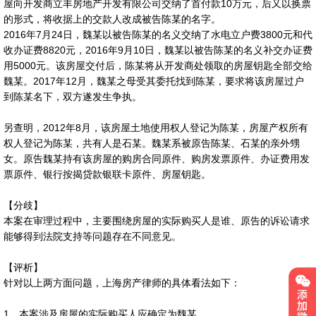
屋向开发商立丰房地产开发有限公司交纳了首付款10万元，后又以换票
的形式，将收据上的交款人改成被告陈某的名字。
2016年7月24日，魏某以被告陈某的名义交纳了水电立户费3800元和代
收办证费8820元，2016年9月10日，魏某以被告陈某的名义补交办证费
用5000元。该房屋交付后，陈某将从开发商处领取的房屋钥匙全部交给
魏某。2017年12月，魏某之母受其委托找到陈某，要求将该房屋过户
到陈某名下，双方遂发生争执。
另查明，2012年8月，该房屋土地使用权人登记为陈某，房屋产权所有
权人登记为陈某，共有人是石某。魏某系被原告陈某、石某的亲外甥
女。原告魏某持有该房屋的购房合同原件、购房发票原件、办证费用发
票原件、银行按揭贷款银联卡原件、房屋钥匙。
【分歧】
本案在审理过程中，主要围绕房屋的实际购买人是谁、原告的诉讼请求
能够得到法院支持等问题存在不同意见。
【评析】
针对以上两方面问题，上海房产律师的具体看法如下：
1、本案涉及房屋的实际购买人应确定为魏某