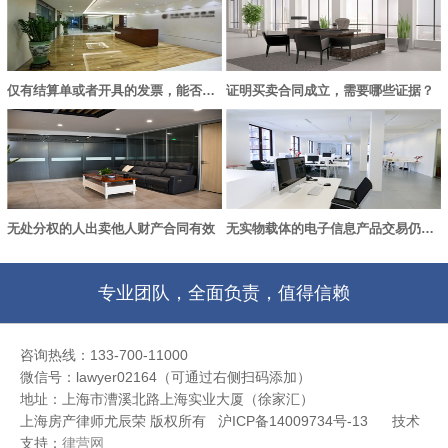
仅有结算单或者开具的发票，能否认定买卖合同成立？
证明买卖合同成立，需要哪些证据？
无处分权的人出卖他人财产合同有效
无实物载体的电子信息产品交易仍适用《合同法》中买卖合同的规定
专业团队，全面负责，值得信赖
咨询热线：133-700-11000
微信号：lawyer02164（可通过右侧扫码添加）
地址：上海市漕溪北路上海实业大厦（徐家汇）
上海房产律师尤辰荣 版权所有 沪ICP备14009734号-13
技术
支持：
律营网