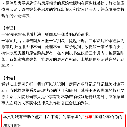
卡原件及房屋钥匙等与房屋相关的原始凭据均在原告魏某处，故法院应
依法认定，原告魏某是房屋的实际出资人和实际购买人，并应依法支持
魏某的诉讼请求。
【审理】
一审法院经审理后判决：驳回原告魏某的诉讼请求。
一审宣判后，原告魏某不服一审判决，提起上诉。二审法院经审理认为
原审判决适用法律不当，处理不当，应予改判，故撤销一审民事判决，
确认涉案房屋归原告魏某所有，在本判决书生效后三个月内，被原告陈
某、石某应协助魏某，将房屋的房屋产权证、土地使用权证过户登记到
其名下。
【小结】
通过以上案例分析，我们可以认识到，房屋产权登记是登记机关对该不
动产当时权属关系及表现状态的认可和证明，其并不创设具体的权利义
务关系，法院对当事人是否享有对不动产的权利进行认定时，应依据当
事人之间的民事实体法律关系作出公正合法的判决。
本文对我有帮助？点击【右下角】的菜单里的
"分享"
按钮分享给你的
朋友们吧~