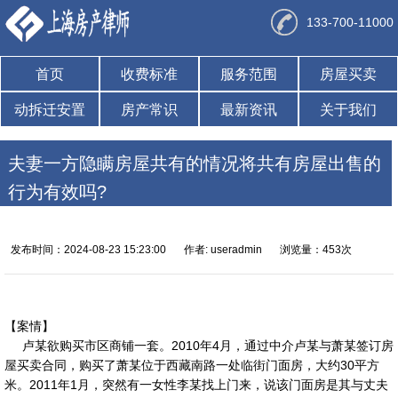
133-700-11000
首页
收费标准
服务范围
房屋买卖
动拆迁安置
房产常识
最新资讯
关于我们
夫妻一方隐瞒房屋共有的情况将共有房屋出售的
行为有效吗?
发布时间：2024-08-23 15:23:00
作者: useradmin
浏览量：453次
【案情】
卢某欲购买市区商铺一套。2010年4月，通过中介卢某与萧某签订房
屋买卖合同，购买了萧某位于西藏南路一处临街门面房，大约30平方
米。2011年1月，突然有一女性李某找上门来，说该门面房是其与丈夫