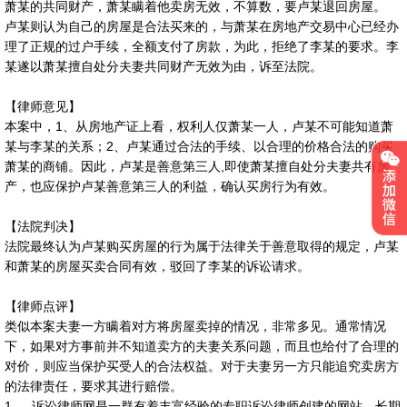
萧某的共同财产，萧某瞒着他卖房无效，不算数，要卢某退回房屋。
卢某则认为自己的房屋是合法买来的，与萧某在房地产交易中心已经办
理了正规的过户手续，全额支付了房款，为此，拒绝了李某的要求。李
某遂以萧某擅自处分夫妻共同财产无效为由，诉至法院。
【律师意见】
本案中，1、从房地产证上看，权利人仅萧某一人，卢某不可能知道萧
某与李某的关系；2、卢某通过合法的手续、以合理的价格合法的购买
萧某的商铺。因此，卢某是善意第三人,即使萧某擅自处分夫妻共有房
产，也应保护卢某善意第三人的利益，确认买房行为有效。
【法院判决】
法院最终认为卢某购买房屋的行为属于法律关于善意取得的规定，卢某
和萧某的房屋买卖合同有效，驳回了李某的诉讼请求。
【律师点评】
类似本案夫妻一方瞒着对方将房屋卖掉的情况，非常多见。通常情况
下，如果对方事前并不知道卖方的夫妻关系问题，而且也给付了合理的
对价，则应当保护买受人的合法权益。对于夫妻另一方只能追究卖房方
的法律责任，要求其进行赔偿。
1、 诉讼律师网是一群有着丰富经验的专职诉讼律师创建的网站，长期