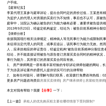
户手续。
【庭审纪实】
李某代理王某参与庭审诉讼，提出合同约定的房价过低，王某患有
为监护人的代理人对房屋的买卖行为不知情，事后也不认可，原被
庭审中，法院认为确认被告的行为能力确有必要，遂要求被告提供
2013年9月23日，经鉴定机构鉴定，结论为：被告目前系精神分
【律师分析】
依据我国现行相关法律规定，精神病人等无民事行为能力或限制民
未征得法定代理人的同意，或事后追认，该民事行为能力无效。然
人，应承担相应的举证责任，经鉴定机构“被告目前系精神分裂症患
结论，并不能直接证明被告与原告签订房屋买卖合同时的精神状况
事行为能力，其所签订的房屋买卖合同应有效。
1、 房产律师网是一群有着丰富经验的专职诉讼律师创建的网站，
于为涉及诉讼案件的委托人提供切实可行的法律帮助
2、 如有任何疑问，请理解与我们联系，欢迎拨打免费咨询热线：021-5
更多房产问题咨询类目
房屋买卖律师
|
房产继承律师
|
房屋租凭律师
本文对我有帮助？我要
【分享】
一下：
【上一篇】
承租人的优先购买权主要在哪些情形下受到限制?