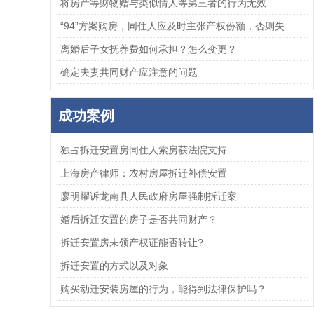
将房产等财物赠与类似情人等第三者的行为无效
“94”方案购房，同住人应及时主张产权份额，否则失去胜诉权
离婚后子女抚养费如何承担？怎么变更？
确定夫妻共同财产应注意的问题
成功案例
独占拆迁安置房同住人索房获法院支持
上海房产律师：农村房屋拆迁补偿安置
廖明耀诉龙南县人民政府房屋强制拆迁案
婚后拆迁安置的房子是否共同财产？
拆迁安置房未领产权证能否转让?
拆迁安置的方式以及对象
购买动迁安装房屋的行为，能得到法律保护吗？