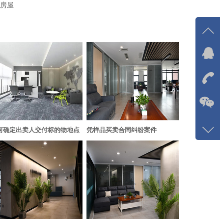
房屋
在线
我
在
咨询
何确定出卖人交付标的物地点
凭样品买卖合同纠纷案件
133-
客服
5768