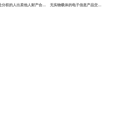
无处分权的人出卖他人财产合同有效
无实物载体的电子信息产品交易仍适用《合同法》中买卖合同的规定