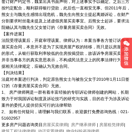
签订财产约定书，魏某出具书面声明，对上述事实予以确定。之后三方
按约定配合，顺利获得银行贷款，此后也一直相安无事。但2011年后，
熊女士与魏先生感情出现危机，魏先生向熊女士提起离婚诉讼，在财产
分割要求时丝毫未提及上述虚假房屋买卖事宜。后熊女士起诉，要求法
院确认其与魏先生父女签订的《存量房屋买卖合同》无效。
【案件进展】
法院受理该案后，开庭审理该案。律师认为：本案当事各方签订诉争房
屋买卖合同，本意并不是为了实现房屋产权的转移，而只是以房屋买卖
的形式，从银行获取利率较低的住房按揭贷款，故该诉争房屋买卖合同
并非当事各方的真实意思表示，不构成民法意义上的民事法律行为，根
据相关法律规定，应确认为无效合同。
【判决结果】
法庭对本案进行判决，判定原告熊女士与被告父女于2010年1月11日签
订的《存量房屋买卖合同》无效。
1、 房产律师网是一群有着丰富经验的专职诉讼律师创建的网站，长期
致力于对我国诉讼制度及诉讼技巧的研究与实践，目的在于为涉及诉讼
案件的委托人提供切实可行的法律帮助
2、 如有任何疑问，请理解与我们联系，欢迎拨打免费咨询热线：021-
51602957
更多房产问题咨询类目
房屋买卖律师
|
房产继承律师
|
房屋租凭律师
|
建筑工程法律律师
|
动迁安置律师
|
物业纠纷咨询律师