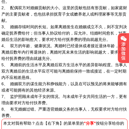
任。
2、 配偶双方对婚姻贡献的大小。这里的贡献包括有形贡献，如家庭财
产的主要贡献者，也包括承担抚育子女或赡养老人或料理家事等无形贡
献。
3、 婚姻存续时间的长短。如果离婚发生在婚姻成立不久，则不宜判决
确定抚养费给付；但当事人协议给付的，应允许。结婚时间愈长，对离
婚后生活的影响愈大，要求对方给付抚养费的理由就越充分。
4、 双方的年龄、健康状况。离婚时已经退休或者接近退休年龄，或者
离婚后数年内行将退休的，离婚对其未来生活的影响就越大，要求对方
给付抚养费的理由就越充分。
5、 离婚前的生活水平及离婚后双方生活水平的差异影响程度。当事人
双方离婚后的生活水平应尽可能与离婚前保持一致或接近，在一定时期
内不应相差悬殊。
6、 婚姻双方的谋生能力和挣钱能力，以及在可以预见的将来能够拥有
或者可能拥有的其他经济来源。
7、 监护照顾未成年子女的情况。与未成年子女共同生活的一方，更有
理由要求对方给付扶养费。
8、 有无婚姻过错。严重违背婚姻义务的当事人，无权要求对方给付扶
养费。
本文对我有帮助？点击【右下角】的菜单里的
"分享"
按钮分享给你的