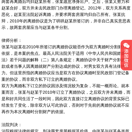
两套再离婚后均归赵某所有，张某愿意净身出户。之后，张某又努力和
赵某合好，双方并未去民政部门办理离婚登记。2012年，双方关系再度
恶化，赵某至法院起诉离婚，并要求两套房屋均归自己所有。张某抗
辩，2010年的离婚协议是为了哄哄赵某所签订的，并非自己真实意思表
示，故两套房屋应当与赵某各半分割。
律师分析：
张某与赵某在2010年所签订的离婚协议能否作为双方离婚时分割财产的
依据，是本案的焦点。最高人民法院关于适用《中华人民共和国婚姻
法》若干问题的解释（二）第八条规定：离婚协议中关于财产分割的条
款或者当事人因离婚就财产分割达成的协议，对男女双方具有法律约束
力。但这里所指的离婚协议应当是双方在协议离婚时至民政部门登记备
案的协议，而非双方私下订立的离婚协议。
双方为离婚私下订立的协议因涉及情况较为复杂，不能一概而论。就本
案而言，张某与赵某于2010年订立了离婚协议，之后双方并未离婚，而
是和好共同生活了一段时间，因此双方直接订立离婚协议的背景实际已
经发生了变化，除非双方认可此协议，否则对于先前的离婚协议就不应
再作为本次离婚时分割财产的依据。
法院判决：
法院根据法律的规定，判决两套房屋根据其价值，由张某与赵某各半所