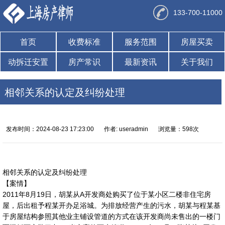
133-700-11000
首页
收费标准
服务范围
房屋买卖
动拆迁安置
房产常识
最新资讯
关于我们
相邻关系的认定及纠纷处理
发布时间：2024-08-23 17:23:00
作者: useradmin
浏览量：598次
相邻关系的认定及纠纷处理
【案情】
2011年8月19日，胡某从A开发商处购买了位于某小区二楼非住宅房
屋，后出租予程某开办足浴城。为排放经营产生的污水，胡某与程某基
于房屋结构参照其他业主铺设管道的方式在该开发商尚未售出的一楼门