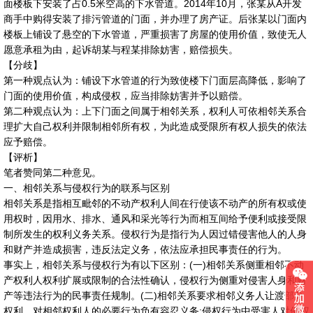
面楼板下安装了占0.5米空高的下水管道。2014年10月，张某从A开发
商手中购得安装了排污管道的门面，并办理了房产证。后张某以门面内
楼板上铺设了悬空的下水管道，严重损害了房屋的使用价值，致使无人
愿意承租为由，起诉胡某与程某排除妨害，赔偿损失。
【分歧】
第一种观点认为：铺设下水管道的行为致使楼下门面层高降低，影响了
门面的使用价值，构成侵权，应当排除妨害并予以赔偿。
第二种观点认为：上下门面之间属于相邻关系，权利人可依相邻关系合
理扩大自己权利并限制相邻所有权，为此造成受限所有权人损失的依法
应予赔偿。
【评析】
笔者赞同第二种意见。
一、相邻关系与侵权行为的联系与区别
相邻关系是指相互毗邻的不动产权利人间在行使该不动产的所有权或使
用权时，因用水、排水、通风和采光等行为而相互间给予便利或接受限
制所发生的权利义务关系。侵权行为是指行为人因过错侵害他人的人身
和财产并造成损害，违反法定义务，依法应承担民事责任的行为。
事实上，相邻关系与侵权行为有以下区别：(一)相邻关系侧重相邻不动
产权利人权利扩展或限制的合法性确认，侵权行为侧重对侵害人身和财
产等违法行为的民事责任规制。(二)相邻关系要求相邻义务人让渡部分
权利，对相邻权利人的必要行为负有容忍义务;侵权行为中受害人对侵权