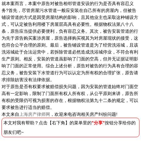
就本案而言，本案中原告对被告相邻管道安设的行为是否具有容忍义
务?首先，尽管房屋污水管道一般应安装在自己所有的房屋内，但被告
铺设管道的方式是因受房屋结构的影响，且其他业主也采取这种铺设方
式，可认定被告利用楼下房屋层高具有必要性。根据物权法第八十八
条，原告应当提供必要便利，负有容忍义务。其次，被告安装管道的行
为先于原告购买案涉房屋，原告选择购买视其为对房屋现状的接受，这
也符合公平合理的原则。最后，被告铺设管道是为了经营洗浴城，且该
洗浴城处于合法运营中，若拆除管道必然造成洗浴城停业，不符合有利
生产原则。相反，安装的管道虽影响了门面的空高，但并无证据证明影
响了门面的正常使用。综合上述分析，原告对被告的行为具有合理的容
忍义务，被告安装下水管道行为可以认定为所有权的合理扩张，原告请
求排除妨害没有法律依据。
对于原告是否有权要求被赔偿损失问题，因为安装的管道始终对门面空
高有一定影响，限制了门面所有权人所有权，从公平原则来讲，原告所
有权的受限仍可视为损害的存在，根据物权法第九十二条的规定，可以
要求被告进行适当的赔偿。
本文来自
上海房产律师网
，欢迎来电咨询相关房产纠纷问题!
本文对我有帮助？点击【右下角】的菜单里的
"分享"
按钮分享给你的
朋友们吧~