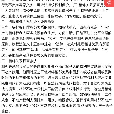
行为不负有容忍义务，可依法请求权利保护。(三)相邻关系损害是合法
行为导致的，依公平原则可要求损害赔偿;侵权行为损害是违法行为导
致，受害人可要求停止侵害、排除妨碍、消除危险、赔偿损失等。
二、把握相邻关系纠纷的处理原则
首先，要把握处理相邻关系的原则。物权法第八十四条有规定：“不动
产的相邻权利人应当按照有利生产、方便生活、团结互助、公平合理的
原则，正确地处理相邻关系。”其次，要把握处理相邻关系的法律适用
原则。物权法第八十五条中规定：“法律、法规对处理相邻关系有所规
定的，依照其规定;法律、法规没有规定的，可以按照当地传统。” 再
次，要把握判定具体容忍义务的衡量方法。
三、相邻关系损害救济
相邻关系的设定目的是调和相毗邻不动产权利人的权利冲突以最大发挥
不动产效用。但同时应公平地对待相邻关系中因所有权或者使用权受到
限制的不动产相邻方的损害，该损害是指在相邻不动产权利人容忍义务
限度内的行为造成的损害，即合法行为造成的损害。对于合法行为所造
成的损害，相邻不动产权利人不能要求停止或排除该行为，这也是相邻
关系设定的应有之义。但对该损害应当给予赔偿。如物权法第九十二条
规定，不动产权利人因排水、用水、铺设管线、通行等利用相邻不动产
的，应尽量避免对相邻的不动产权利人造成损害;造成损害的，应当给予
赔偿。