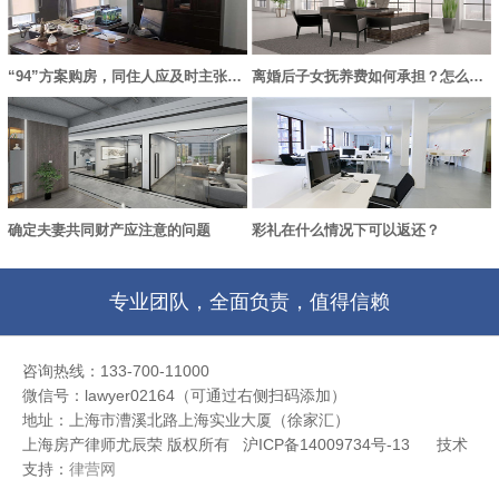
“94”方案购房，同住人应及时主张产权份额，否则失去胜诉权
离婚后子女抚养费如何承担？怎么变更？
确定夫妻共同财产应注意的问题
彩礼在什么情况下可以返还？
专业团队，全面负责，值得信赖
咨询热线：133-700-11000
微信号：lawyer02164（可通过右侧扫码添加）
地址：上海市漕溪北路上海实业大厦（徐家汇）
上海房产律师尤辰荣 版权所有 沪ICP备14009734号-13
技术
支持：
律营网