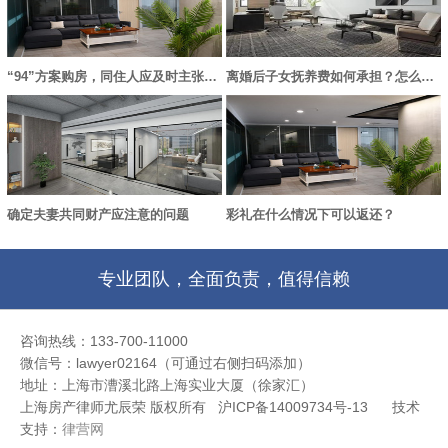
“94”方案购房，同住人应及时主张产权份额，否则失去胜诉权
离婚后子女抚养费如何承担？怎么变更？
确定夫妻共同财产应注意的问题
彩礼在什么情况下可以返还？
专业团队，全面负责，值得信赖
咨询热线：133-700-11000
微信号：lawyer02164（可通过右侧扫码添加）
地址：上海市漕溪北路上海实业大厦（徐家汇）
上海房产律师尤辰荣 版权所有 沪ICP备14009734号-13
技术
支持：
律营网