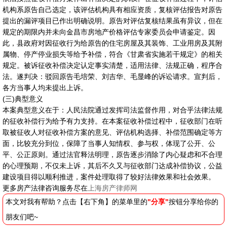
机构系原告自己选定，该评估机构具有相应资质，复核评估报告对原告
提出的漏评项目已作出明确说明。原告对评估复核结果虽有异议，但在
规定的期限内并未向金昌市房地产价格评估专家委员会申请鉴定。因
此，县政府对因征收行为给原告的住宅房屋及其装饰、工业用房及其附
属物、停产停业损失等给予补偿，符合《甘肃省实施若干规定》的相关
规定。被诉征收补偿决定认定事实清楚，适用法律、法规正确，程序合
法。遂判决：驳回原告毛培荣、刘吉华、毛显峰的诉讼请求。宣判后，
各方当事人均未提出上诉。
(三)典型意义
本案典型意义在于：人民法院通过发挥司法监督作用，对合乎法律法规
的征收补偿行为给予有力支持。在本案征收补偿过程中，征收部门在听
取被征收人对征收补偿方案的意见、评估机构选择、补偿范围确定等方
面，比较充分到位，保障了当事人知情权、参与权，体现了公开、公
平、公正原则。通过法官释法明理，原告逐步消除了内心疑虑和不合理
的心理预期，不仅未上诉，其后不久又与征收部门达成补偿协议，公益
建设项目得以顺利推进，案件处理取得了较好法律效果和社会效果。
更多房产法律咨询服务尽在
上海房产律师网
本文对我有帮助？点击【右下角】的菜单里的
"分享"
按钮分享给你的
朋友们吧~