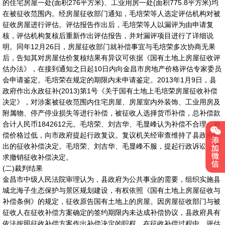
的住宅房屋一处(面积276平方米)、工业用房一处(面积775.8平方米)均
在被征收范围内。经房屋征收部门通知，毛培荣等人选定评估机构对被
征收房屋进行评估。评估报告作出后，毛培荣等人以漏评为由申请复
核，评估机构复核后重新作出评估报告，并对漏评项目进行了详细说
明。同年12月26日，房屋征收部门就补偿事宜与毛培荣多次协商无果
后，告知其对房屋估价复核结果有异议可依据《国有土地上房屋征收评
估办法》，在接到通知之日起10日内向金昌市房地产价格评估专家委员
会申请鉴定。毛培荣在规定的期限内未申请鉴定。2013年1月9日，县
政府作出永政征补(2013)第1号《关于国有土地上毛培荣房屋征收补偿
决定》，对涉案被征收范围内住宅房屋、房屋室内外装饰、工业用房及
附属物、停产停业损失等进行补偿，被征收人选择货币补偿，总补偿款
合计人民币1842612元。毛培荣、刘吉华、毛显峰认为补偿不合理，补
偿价格过低，向市政府提起行政复议。复议机关经审查维持了县政府作
出的征收补偿决定。毛培荣、刘吉华、毛显峰不服，提起行政诉讼，请
求撤销征收补偿决定。
(二)裁判结果
金昌市中级人民法院审理认为，县政府为公共事业的需要，组织实施县
城北海子生态保护与景区规划建设，有权依照《国有土地上房屋征收与
补偿条例》的规定，征收原告国有土地上的房屋。因房屋征收部门与被
征收人在征收补偿方案确定的签约期限内未达成补偿协议，县政府具有
依法按照征收补偿方案作出补偿决定的职权。在征收补偿过程中，评估