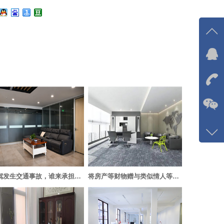
在线
我
在
咨询
133-
客服
5768
代驾发生交通事故，谁来承担责任？
将房产等财物赠与类似情人等第三者的行为无效