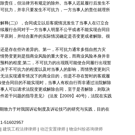
免除责任，但法律另有规定的除外。当事人迟延履行后发生不
不可抗力，并非只要发生不可抗力，一方当事人的责任就理所
解释(二)》，合同成立以后客观情况发生了当事人在订立合
继续履行合同对于一方当事人明显不公平或者不能实现合同目
公平原则，并结合案件的实际情况确定是否变更或者解除。很
间还是存在些许差异的。第一，不可抗力通常多指自然力灾
而情势变更则是指商业风险的重大变化，而商业风险本身并非
预料的程度;第二，不可抗力的出现既可能使合同履行出现暂
取决于不可抗力的程度以及对当事人的影响，而情势变更则只
者无法实现通常情况下的商业目的，但是不存在暂时的客观履
致使合同目的不能实现时，当事人有权自行而非通过法院解除
当事人可以请求法院变更或解除合同，至于是否解除，则取决
干问题的指导意见》 (法发【2009】40号)，法院在实践
长期致力于对我国诉讼制度及诉讼技巧的研究与实践，目的在
1602957
|
建筑工程法律律师
|
动迁安置律师
|
物业纠纷咨询律师