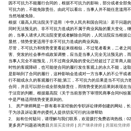
因不可抗力不能履行合同的，根据不可抗力的影响，部分或者全部
可抗力的，不能免除责任。由此可以看出，当事人并不能任意滥用
当然地被免除。
根据《最高人民法院关于适用〈中华人民共和国合同法〉若干问题的
同时无法预见的、非不可抗力造成的不属于商业风险的重大变化，
的，当事人请求人民法院变更或者解除合同的，人民法院应当根据
显然，情势变更适用于非不可抗力造成的商业风险。
尽管，不可抗力和情势变更看起来很相似，不过笔者看来，二者之
害、突发的社会事件或政策调整，应当是当事人完全无法预见的，
当事人完全不能预见，只不过商业风险的变化已经超过了正常商人能
时性的客观障碍，也可能使合同的履行发生客观上的永久不能，这
是影响到了合同的履行，这种影响会造成对一方当事人的不公平或
行不能或永久的客观履行不能;第三，不可抗力的后果是当不可抗力
合同，并且可以部分或全部免除责任，而情势变更的后果则表现在
于法官的判断。根据最高院《关于当前形势下审理民商事合同纠纷案件若
中是严格适用情势变更原则的。
1、 房产律师网是一群有着丰富经验的专职诉讼律师创建的网站，
于为涉及诉讼案件的委托人提供切实可行的法律帮助
2、 如有任何疑问，请理解与我们联系，欢迎拨打免费咨询热线：021-5
更多房产问题咨询类目
房屋买卖律师
|
房产继承律师
|
房屋租凭律师