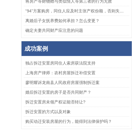
将房产等财物赠与类似情人等第三者的行为无效
“94”方案购房，同住人应及时主张产权份额，否则失去胜诉权
离婚后子女抚养费如何承担？怎么变更？
确定夫妻共同财产应注意的问题
成功案例
独占拆迁安置房同住人索房获法院支持
上海房产律师：农村房屋拆迁补偿安置
廖明耀诉龙南县人民政府房屋强制拆迁案
婚后拆迁安置的房子是否共同财产？
拆迁安置房未领产权证能否转让?
拆迁安置的方式以及对象
购买动迁安装房屋的行为，能得到法律保护吗？