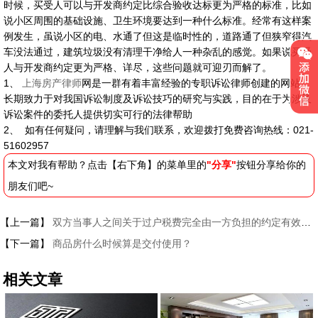
时候，买受人可以与开发商约定比综合验收达标更为严格的标准，比如
说小区周围的基础设施、卫生环境要达到一种什么标准。经常有这样案
例发生，虽说小区的电、水通了但这是临时性的，道路通了但狭窄得汽
车没法通过，建筑垃圾没有清理干净给人一种杂乱的感觉。如果说买受
人与开发商约定更为严格、详尽，这些问题就可迎刃而解了。
1、
上海房产律师
网是一群有着丰富经验的专职诉讼律师创建的网站，
长期致力于对我国诉讼制度及诉讼技巧的研究与实践，目的在于为涉及
诉讼案件的委托人提供切实可行的法律帮助
2、 如有任何疑问，请理解与我们联系，欢迎拨打免费咨询热线：021-
51602957
本文对我有帮助？点击【右下角】的菜单里的
"分享"
按钮分享给你的
朋友们吧~
【上一篇】
双方当事人之间关于过户税费完全由一方负担的约定有效吗？
【下一篇】
商品房什么时候算是交付使用？
相关文章